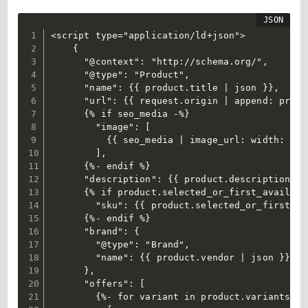
<script type="application/ld+json">

    {

      "@context": "http://schema.org/",

      "@type": "Product",

      "name": {{ product.title | json }},

      "url": {{ request.origin | append: produ
      {% if seo_media -%}

        "image": [

          {{ seo_media | image_url: width: 192
        ],

      {%- endif %}

      "description": {{ product.description | 
      {% if product.selected_or_first_availabl
        "sku": {{ product.selected_or_first_av
      {%- endif %}

      "brand": {

        "@type": "Brand",

        "name": {{ product.vendor | json }}

      },

      "offers": [

        {%- for variant in product.variants -%}