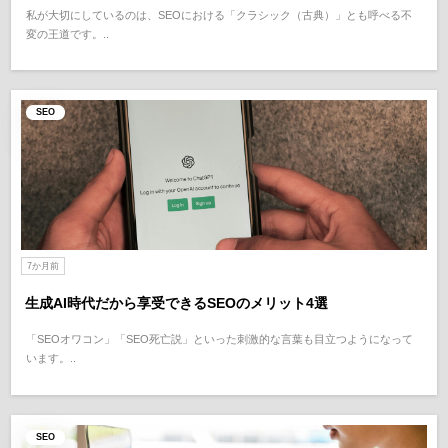
私が大切にしているのは、SEOにおける「クラシック（古典）」とも呼べる不
変の王道です。..
SEO
7か月前
生成AI時代だから享受できるSEOのメリット4選
「SEOオワコン」「SEO死亡説」といった刺激的な言葉も目立つようになって
います。..
SEO