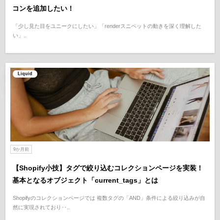
コンを追加したい！
「少し見た目をユニークにしたい」「renderスニペットの動きを深く理解した
い」..
Liquid
9か月前
【Shopify小技】タグで絞り込むコレクションページを実装！
基本となるオブジェクト「current_tags」とは
Shopifyのコレクションページでは 複数タグの「AND」条件による絞り込みが自
然に実現されており‥..