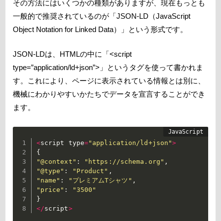
その方法にはいくつかの種類がありますが、現在もっとも
一般的で推奨されているのが「JSON-LD（JavaScript
Object Notation for Linked Data）」という形式です。
JSON-LDは、HTMLの中に「<script
type=”application/ld+json”>」というタグを使って書かれま
す。これにより、ページに表示されている情報とは別に、
機械にわかりやすいかたちでデータを宣言することができ
ます。
<
script type
=
"application/ld+json"
>
{
"@context"
:
"https://schema.org"
,
"@type"
:
"Product"
,
"name"
:
"プレミアムTシャツ"
,
"price"
:
"3500"
}
<
/
script
>