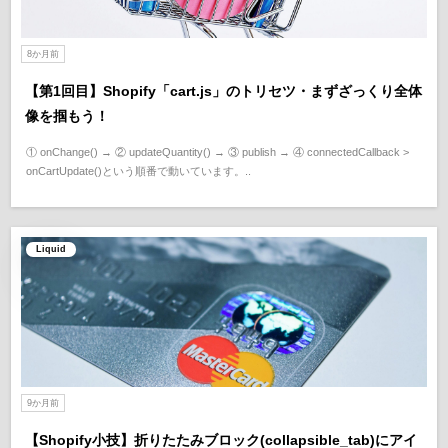
8か月前
【第1回目】Shopify「cart.js」のトリセツ・まずざっくり全体
像を掴もう！
① onChange() → ② updateQuantity() → ③ publish → ④ connectedCallback >
onCartUpdate()という順番で動いています。..
Liquid
9か月前
【Shopify小技】折りたたみブロック(collapsible_tab)にアイ