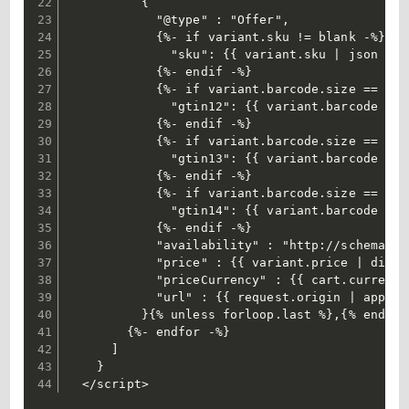
          {

            "@type" : "Offer",

            {%- if variant.sku != blank -%}

              "sku": {{ variant.sku | json }},

            {%- endif -%}

            {%- if variant.barcode.size == 12 -
              "gtin12": {{ variant.barcode }},

            {%- endif -%}

            {%- if variant.barcode.size == 13 -
              "gtin13": {{ variant.barcode }},

            {%- endif -%}

            {%- if variant.barcode.size == 14 -
              "gtin14": {{ variant.barcode }},

            {%- endif -%}

            "availability" : "http://schema.or
            "price" : {{ variant.price | divid
            "priceCurrency" : {{ cart.currency
            "url" : {{ request.origin | append
          }{% unless forloop.last %},{% endunle
        {%- endfor -%}

      ]

    }

  </script>