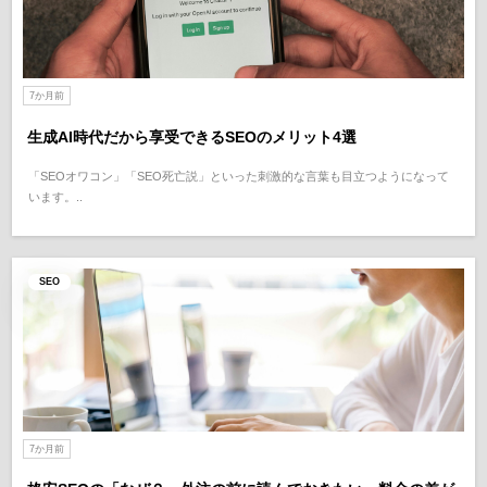
7か月前
生成AI時代だから享受できるSEOのメリット4選
「SEOオワコン」「SEO死亡説」といった刺激的な言葉も目立つようになって
います。..
SEO
7か月前