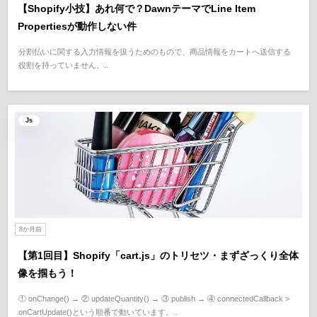
【Shopify小技】あれ何で？DawnテーマでLine Item
Propertiesが動作しない件
分割払いに関する入力情報を扱うためのもので、商品情報をカートへ送信する
役割を持っていません。..
Js
8か月前
【第1回目】Shopify「cart.js」のトリセツ・まずざっくり全体
像を掴もう！
① onChange() → ② updateQuantity() → ③ publish → ④ connectedCallback >
onCartUpdate()という順番で動いています。..