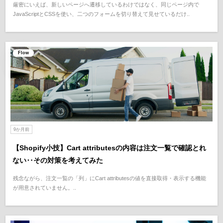
厳密にいえば、新しいページへ遷移しているわけではなく、同じページ内で
JavaScriptとCSSを使い、二つのフォームを切り替えて見せているだけ..
Flow
9か月前
【Shopify小技】Cart attributesの内容は注文一覧で確認とれ
ない‥その対策を考えてみた
残念ながら、注文一覧の「列」にCart attributesの値を直接取得・表示する機能
が用意されていません。..