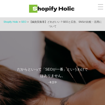
コ
メ
ン
ニ
ュ
テ
ー
ン
Shopify Holic
>
SEO
>
【鍼灸院集客】どれがいい？SEOと広告、SNSの比較・活用に
ついて
ツ
へ
ス
キ
ッ
プ
だからといって「SEOが一番」というわけで
はありません。
-本文中