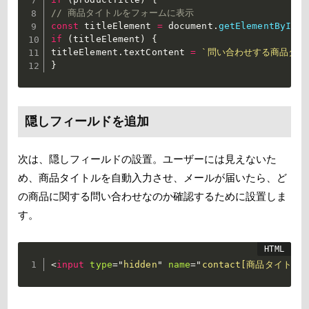
// 商品タイトルをフォームに表示
const
 titleElement 
=
 document
.
getElementById
(
'
if
(
titleElement
)
{
titleElement
.
textContent 
=
`問い合わせする商品タイ
}
隠しフィールドを追加
次は、隠しフィールドの設置。ユーザーには見えないた
め、商品タイトルを自動入力させ、メールが届いたら、ど
の商品に関する問い合わせなのか確認するために設置しま
す。
<
input
type
=
"
hidden
"
name
=
"
contact[商品タイトル]