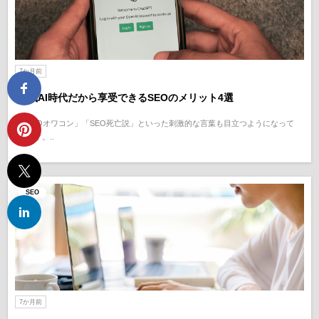
7か月前
生成AI時代だから享受できるSEOのメリット4選
「SEOオワコン」「SEO死亡説」といった刺激的な言葉も目立つようになって
います。..
SEO
7か月前