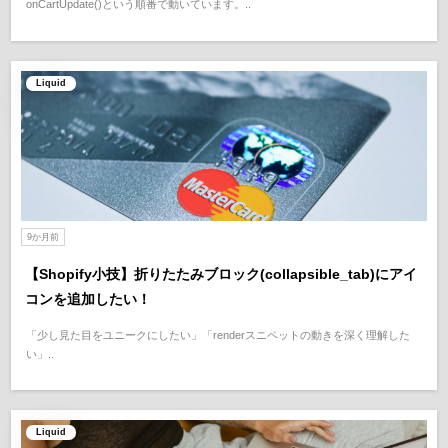
onCartUpdate()という順番で動いています。..
Liquid
9か月前
【Shopify小技】折りたたみブロック(collapsible_tab)にアイ
コンを追加したい！
「少し見た目をユニークにしたい」「renderスニペットの動きを深く理解した
い」..
Liquid