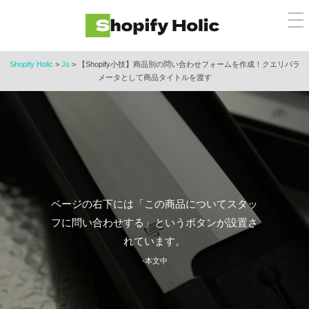
コ
メ
ン
ニ
ュ
テ
ー
ン
Shopify Holic
>
Js
>
【Shopify小技】商品別の問い合わせフォームを作成！クエリパラ
メータとして商品タイトルを渡す
ツ
へ
ス
キ
ッ
プ
ページの右下には「この商品についてスタッ
フに問い合わせする」というボタンが設置さ
れています。
-本文中