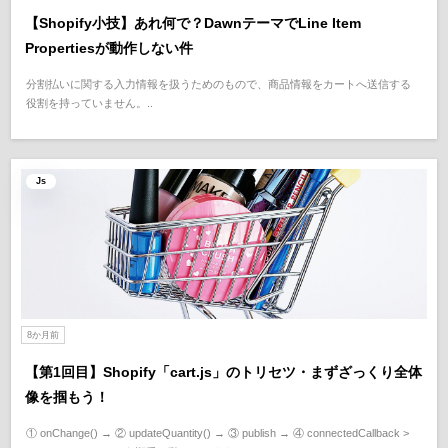
【Shopify小技】あれ何で？DawnテーマでLine Item
Propertiesが動作しない件
分割払いに関する入力情報を扱うためのもので、商品情報をカートへ送信する
役割を持っていません。..
Js
8か月前
【第1回目】Shopify「cart.js」のトリセツ・まずざっくり全体
像を掴もう！
① onChange() → ② updateQuantity() → ③ publish → ④ connectedCallback >