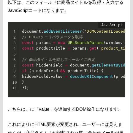
以下は、このフィールドに商品タイトルを取得・入力する
JavaScriptコードになります。
document
.
addEventListener
(
'DOMContentLoaded'
,
// URLのクエリパラメータを取得
const
 params 
=
new
URLSearchParams
(
window
.
loca
const
 productTitle 
=
 params
.
get
(
'product_title
// 商品タイトルを隠しフィールドに設定
const
 hiddenField 
=
 document
.
getElementById
(
'h
if
(
hiddenField 
&&
 productTitle
)
{
hiddenField
.
value 
=
decodeURIComponent
(
product
}
}
)
;
こちらは、
に「value」を追加するDOM操作になります。
これにより
にHTML要素が変更され、ユーザーには見えま
せんが、商品タイトルが記載された問い合わせメールが届