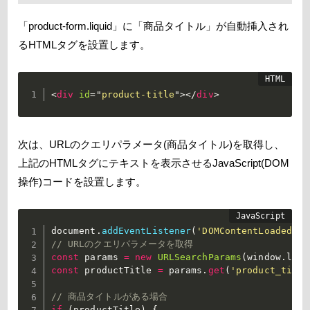
「product-form.liquid」に「商品タイトル」が自動挿入され
るHTMLタグを設置します。
<
div
id
=
"
product-title
"
>
</
div
>
次は、URLのクエリパラメータ(商品タイトル)を取得し、
上記のHTMLタグにテキストを表示させるJavaScript(DOM
操作)コードを設置します。
document
.
addEventListener
(
'DOMContentLoaded'
,
// URLのクエリパラメータを取得
const
 params 
=
new
URLSearchParams
(
window
.
loca
const
 productTitle 
=
 params
.
get
(
'product_title
// 商品タイトルがある場合
if
(
productTitle
)
{