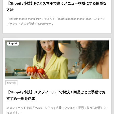
【Shopify小技】PCとスマホで違うメニュー構成にする簡単な
方法
「linklists.mobile-menu.links」ではなく「linklists['mobile-menu'].links」のように
ブラケット記法で記述するのが安全..
Liquid
10か月前
【Shopify小技】メタフィールドで解決！商品ごとに手動でお
すすめ一覧を作成
メタフィールドでは「.value」を使って直接オブジェクト配列を扱うのが正しい
方法です。..