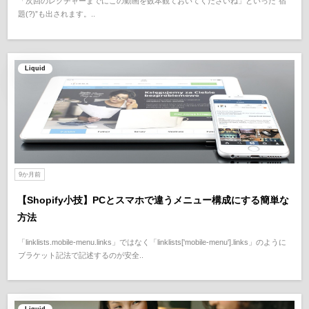
「次回のレクチャーまでにこの動画を数本観ておいてくださいね」といった“宿
題(?)”も出されます。..
Liquid
9か月前
【Shopify小技】PCとスマホで違うメニュー構成にする簡単な
方法
「linklists.mobile-menu.links」ではなく「linklists['mobile-menu'].links」のように
ブラケット記法で記述するのが安全..