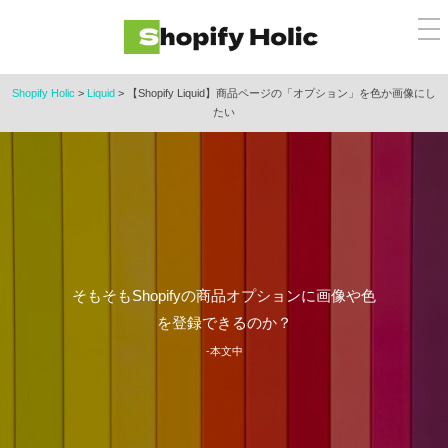
コ
メ
ン
ニ
ュ
テ
ー
ン
Shopify Holic
>
Liquid
>
【Shopify Liquid】商品ページの「オプション」を色か画像にし
たい
ツ
へ
ス
キ
ッ
プ
そもそもShopifyの商品オプションに画像や色
を登録できるのか？
-本文中