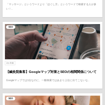
「マッサージ」というワードより「ほぐし方」というワードで検索する人が多
い！..
SEO
2か月前
【鍼灸院集客】Googleマップ対策とSEOの相関関係について
Googleマップでは1位なのに、一般検索ではあまり上位に出てこないな..
SEO