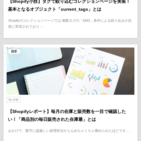
【Shopify小技】タグで絞り込むコレクションページを実装！
基本となるオブジェクト「current_tags」とは
Shopifyのコレクションページでは 複数タグの「AND」条件による絞り込みが自
然に実現されており‥..
設定
9か月前
【Shopifyレポート】毎月の在庫と販売数を一目で確認した
い！「商品別の毎日販売された在庫最」とは
おかげで、数字に超厳しい経理担当からもめちゃくちゃ褒められたほどです。..