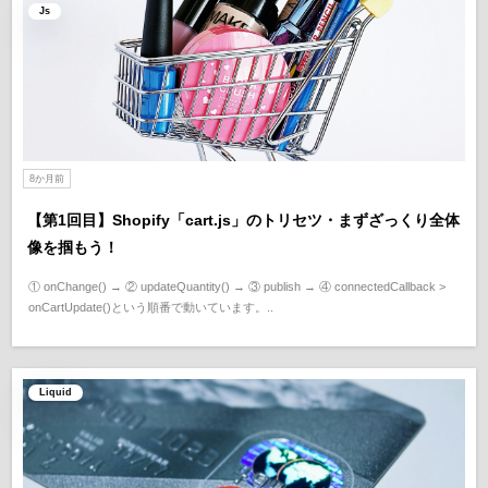
Js
8か月前
【第1回目】Shopify「cart.js」のトリセツ・まずざっくり全体
像を掴もう！
① onChange() → ② updateQuantity() → ③ publish → ④ connectedCallback >
onCartUpdate()という順番で動いています。..
Liquid