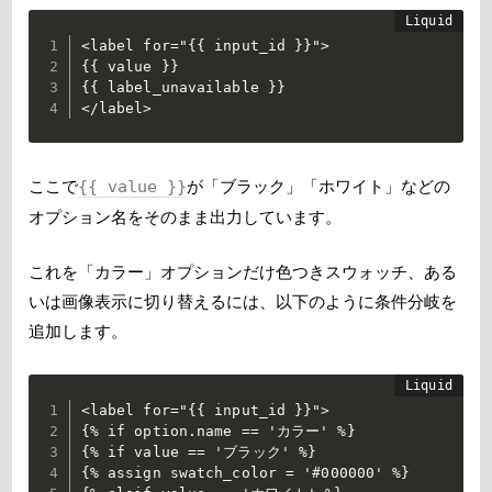
<label for="{{ input_id }}">

{{ value }}

{{ label_unavailable }}

</label>
ここで
{{ value }}
が「ブラック」「ホワイト」などの
オプション名をそのまま出力しています。
これを「カラー」オプションだけ色つきスウォッチ、ある
いは画像表示に切り替えるには、以下のように条件分岐を
追加します。
<label for="{{ input_id }}">

{% if option.name == 'カラー' %}

{% if value == 'ブラック' %}

{% assign swatch_color = '#000000' %}
