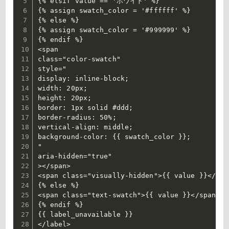
{% elsif value == 'ホワイト' %}

{% assign swatch_color = '#ffffff' %}

{% else %}

{% assign swatch_color = '#999999' %}

{% endif %}

<span

class="color-swatch"

style="

display: inline-block;

width: 20px;

height: 20px;

border: 1px solid #ddd;

border-radius: 50%;

vertical-align: middle;

background-color: {{ swatch_color }};

"

aria-hidden="true"

></span>

<span class="visually-hidden">{{ value }}</span
{% else %}

<span class="text-swatch">{{ value }}</span>

{% endif %}

{{ label_unavailable }}

</label>