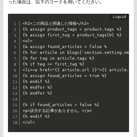
った場合は、以下のコードを用いてください。
<h2>この商品と関連した情報</h2>

{% assign product_tags = product.tags %}

{% assign first_tag = product_tags[0] %} 

<ul>

{& assign found_articles = false %

{% for article in blogs['section.setting.news_
{% for tag in article.tags %}

{% if tag == first_tag %}

<li><a href="{{ article.url }}">{{ article.tit
{% assign found_articles = true %}

{% endif %}

{% endfor %}

{% endfor %}

{% if found_articles = false %}

<p>該当する記事がありません。</p>

{% endif %}
