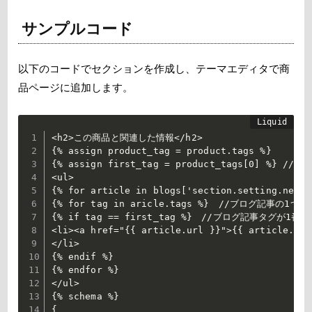
サンプルコード
以下のコードでセクションを作成し、テーマエディタで商
品ページに追加します。
<h2>この商品と関連した情報</h2>

{% assign product_tag = product.tags %}

{% assign first_tag = product_tags[0] %
<ul>

{% for article in blogs['section.setting.news_
{% for tag in aricle.tags %}　//ブログ記事の1つ
{% if tag == first_tag %}　//ブログ記事タグが1
<li><a href="{{ article.url }}">{{ article.titl
</li>

{% endif %}

{% endfor %}

</ul>

{% schema %}

{
