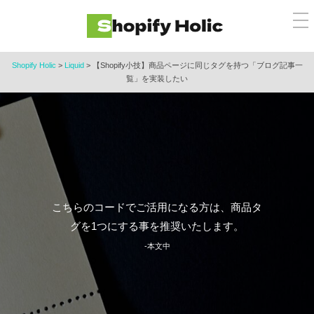
コ
メ
ン
ニ
ュ
テ
ー
ン
Shopify Holic
>
Liquid
>
【Shopify小技】商品ページに同じタグを持つ「ブログ記事一
覧」を実装したい
ツ
へ
ス
キ
ッ
プ
こちらのコードでご活用になる方は、商品タ
グを1つにする事を推奨いたします。
-本文中