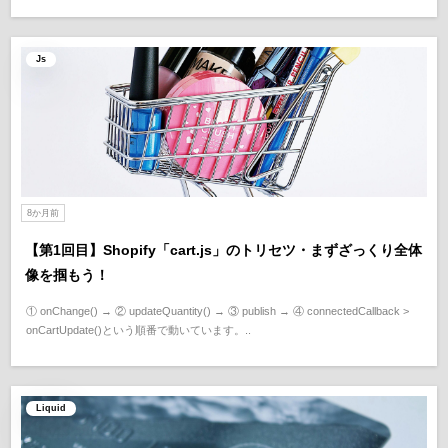
Js
8か月前
【第1回目】Shopify「cart.js」のトリセツ・まずざっくり全体
像を掴もう！
① onChange() → ② updateQuantity() → ③ publish → ④ connectedCallback >
onCartUpdate()という順番で動いています。..
Liquid