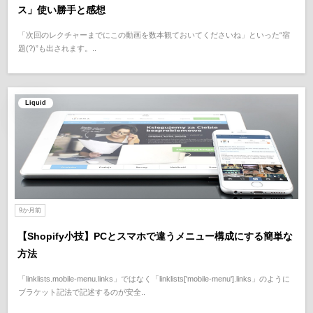
ス」使い勝手と感想
「次回のレクチャーまでにこの動画を数本観ておいてくださいね」といった“宿
題(?)”も出されます。..
Liquid
9か月前
【Shopify小技】PCとスマホで違うメニュー構成にする簡単な
方法
「linklists.mobile-menu.links」ではなく「linklists['mobile-menu'].links」のように
ブラケット記法で記述するのが安全..