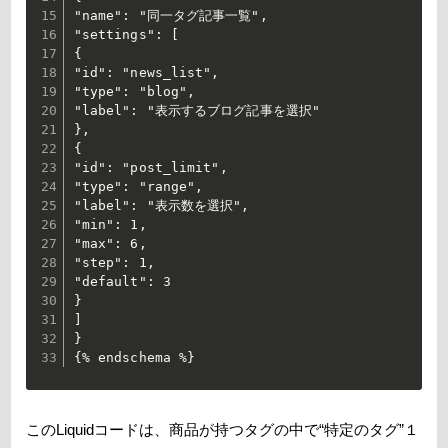
"name": "同一タグ記事一覧",

"settings": [

{

"id": "news_list",

"type": "blog",

"label": "表示するブログ記事を選択"

},

{

"id": "post_limit",

"type": "range",

"label": "表示数を選択",

"min": 1,

"max": 6,

"step": 1,

"default": 3

}

]

}

{% endschema %}
このLiquidコードは、商品が持つタグの中で“特定のタグ”１