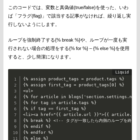
このコードでは、変数と真偽値(true/false)を使った、いわ
ば「フラグ(flag)」で該当する記事がなければ、繰り返し実
行しないようにします。
ループを強制終了する{% break %}や、ループが一度も実
行されない場合の処理をする{% for %} – {% else %}を使用
すると、少し簡潔になります。
{% assign product_tags = product.tags %}

{% assign first_tag = product_tags[0] %}

<ul>

{% for article in blogs['section.settings.news
{% for tag in article.tags %}

{% if tag == first_tag %}

<li><a href="{{ article.url }}">{{ article.tit
{% break %} <!-- タグが一致したら内側のループを終了 --
{% endif %}

{% endfor %}

{% else %}
