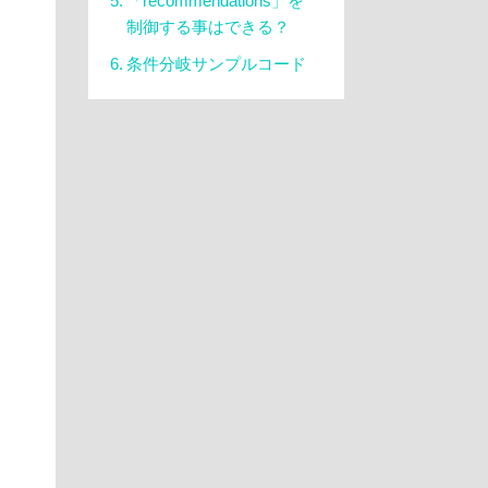
「recommendations」を
制御する事はできる？
条件分岐サンプルコード