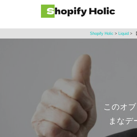
コ
ン
テ
ン
Shopify Holic
>
Liquid
>
【
ツ
へ
ス
キ
ッ
プ
このオブ
まなデ