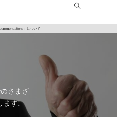
検
索:
mmendations」について
でのさまざ
します。