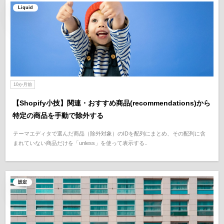
Liquid
10か月前
【Shopify小技】関連・おすすめ商品(recommendations)から
特定の商品を手動で除外する
テーマエディタで選んだ商品（除外対象）のIDを配列にまとめ、その配列に含
まれていない商品だけを「unless」を使って表示する..
設定