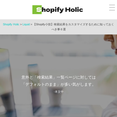
コ
メ
ン
ニ
ュ
テ
ー
ン
Shopify Holic
>
Liquid
>
【Shopify小技】検索結果をカスタマイズするために知っておく
べき事６選
ツ
へ
ス
キ
ッ
プ
意外と「検索結果」一覧ページに対しては
「デフォルトのまま」が多い気がします。
-本文中