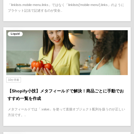
「linklists.mobile-menu.links」ではなく「linklists['mobile-menu'].links」のように
ブラケット記法で記述するのが安全..
Liquid
10か月前
【Shopify小技】メタフィールドで解決！商品ごとに手動でお
すすめ一覧を作成
メタフィールドでは「.value」を使って直接オブジェクト配列を扱うのが正しい
方法です。..