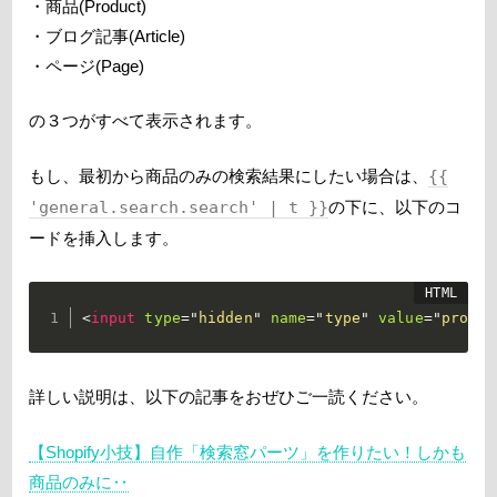
・商品(Product)
・ブログ記事(Article)
・ページ(Page)
の３つがすべて表示されます。
もし、最初から商品のみの検索結果にしたい場合は、
{{
'general.search.search' | t }}
の下に、以下のコ
ードを挿入します。
<
input
type
=
"
hidden
"
name
=
"
type
"
value
=
"
produc
詳しい説明は、以下の記事をおぜひご一読ください。
【Shopify小技】自作「検索窓パーツ」を作りたい！しかも
商品のみに‥