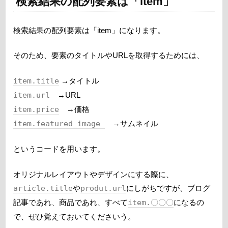
検索結果の配列要素は「item」
検索結果の配列要素は「item」になります。
そのため、要素のタイトルやURLを取得するためには、
item.title
→タイトル
item.url
→URL
item.price
→価格
item.featured_image
→サムネイル
というコードを用います。
オリジナルレイアウトやデザインにする際に、
article.title
や
produt.url
にしがちですが、ブログ
記事であれ、商品であれ、すべて
item.〇〇〇
になるの
で、ぜひ覚えておいてくださいう。