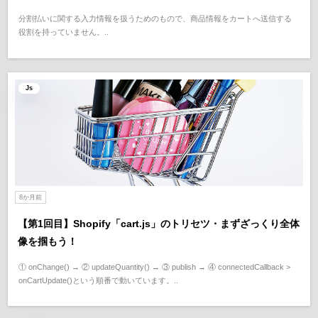
分割払いに関する入力情報を扱うためのもので、商品情報をカートへ送信する
役割を持っていません。..
Js
8か月前
【第1回目】Shopify「cart.js」のトリセツ・まずざっくり全体
像を掴もう！
① onChange() → ② updateQuantity() → ③ publish → ④ connectedCallback >
onCartUpdate()という順番で動いています。..