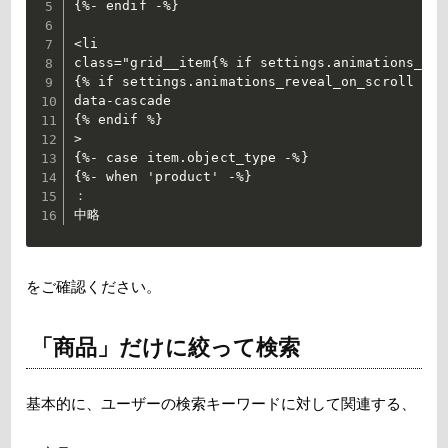
{%- endif -%}

<li

class="grid__item{% if settings.animations_rev
{% if settings.animations_reveal_on_scroll %}

data-cascade

{% endif %}

>

{%- case item.object_type -%}

{%- when 'product' -%}

：

中略
をご確認ください。
「商品」だけに絞って検索
基本的に、ユーザーの検索キーワードに対して関連する、