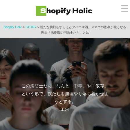
コ
メ
ン
ニ
ュ
テ
ー
ン
Shopify Holic
>
STORY
>
新たな挑戦をするほどタバコや酒、スマホの依存が強くなる
理由「悪循環の消防士たち」とは
ツ
へ
ス
キ
ッ
プ
この消防士たち、なんと「中毒」や「依存」
という形で、僕たちを無理やり落ち着かせよ
うとする。
-本文中