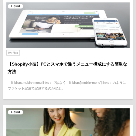
Liquid
9か月前
【Shopify小技】PCとスマホで違うメニュー構成にする簡単な
方法
「linklists.mobile-menu.links」ではなく「linklists['mobile-menu'].links」のように
ブラケット記法で記述するのが安全..
Liquid