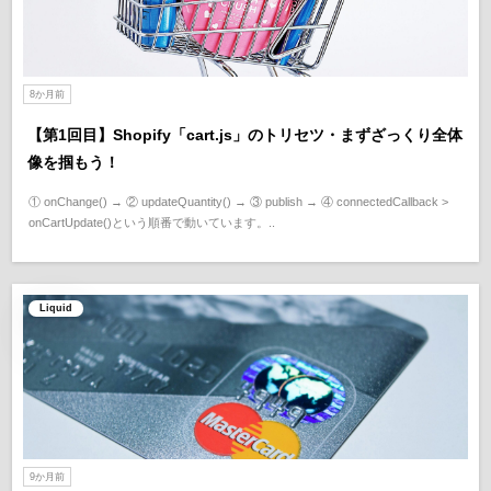
8か月前
【第1回目】Shopify「cart.js」のトリセツ・まずざっくり全体
像を掴もう！
① onChange() → ② updateQuantity() → ③ publish → ④ connectedCallback >
onCartUpdate()という順番で動いています。..
Liquid
9か月前