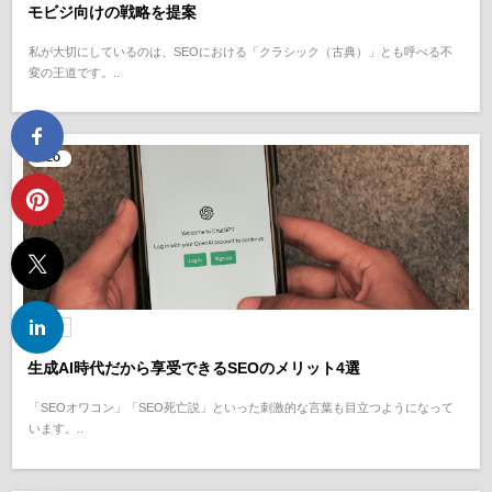
モビジ向けの戦略を提案
私が大切にしているのは、SEOにおける「クラシック（古典）」とも呼べる不
変の王道です。..
SEO
7か月前
生成AI時代だから享受できるSEOのメリット4選
「SEOオワコン」「SEO死亡説」といった刺激的な言葉も目立つようになって
います。..