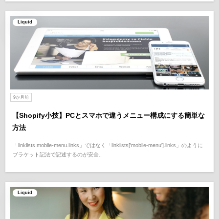
Liquid
9か月前
【Shopify小技】PCとスマホで違うメニュー構成にする簡単な
方法
「linklists.mobile-menu.links」ではなく「linklists['mobile-menu'].links」のように
ブラケット記法で記述するのが安全..
Liquid