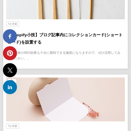
7か月前
【Shopify小技】ブログ記事内にコレクションカード(ショート
コード)を設置する
記事自体のSEO効果も十分に期待できる施策になりますので、ぜひ活用してみ
てください。..
Js
7か月前