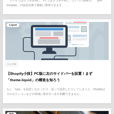
「スマホではロゴを左側に、PCではロゴを中央に」といった調整も、「grid-
template」の設定次第で柔軟に実現できます。..
Liquid
11か月前
【Shopify小技】PC版に左のサイドバーを設置！まず
「theme.liquid」の構造を知ろう
もし「type」を設定しなかったり、誤って設定したりしてしまうと、Shopifyは
そのセクションをどの領域に表示すべきか判断できません。..
設定