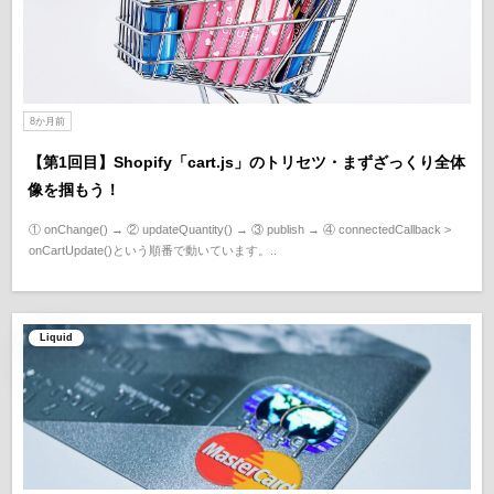
8か月前
【第1回目】Shopify「cart.js」のトリセツ・まずざっくり全体
像を掴もう！
① onChange() → ② updateQuantity() → ③ publish → ④ connectedCallback >
onCartUpdate()という順番で動いています。..
Liquid