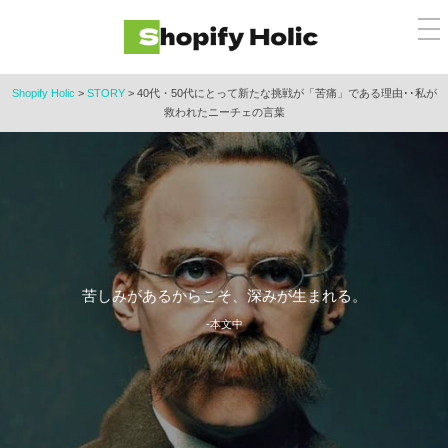
コ
メ
ン
ニ
ュ
テ
ー
ン
Shopify Holic
>
STORY
>
40代・50代にとって新たな挑戦が「苦痛」である理由･･私が
救われたニーチェの言葉
ツ
へ
ス
キ
ッ
プ
苦しみがあるからこそ、深みが生まれる。
-本文中