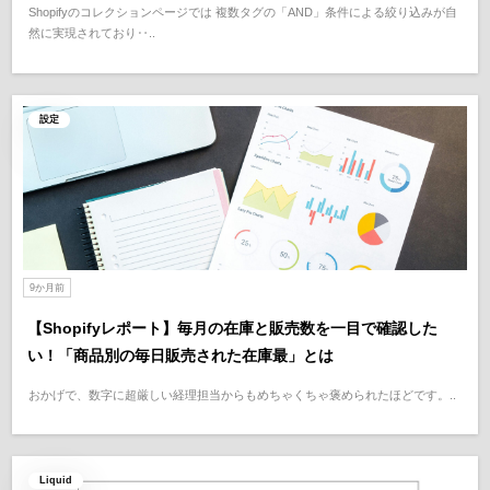
Shopifyのコレクションページでは 複数タグの「AND」条件による絞り込みが自
然に実現されており‥..
設定
9か月前
【Shopifyレポート】毎月の在庫と販売数を一目で確認した
い！「商品別の毎日販売された在庫最」とは
おかげで、数字に超厳しい経理担当からもめちゃくちゃ褒められたほどです。..
Liquid